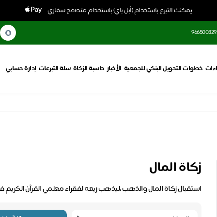
يمكنك التبرع باستخدام (أبل باي) باستخدام متصفح سفاري
966500329
ءات
خطوات التحويل البنكي للجمعية
الأخبار
حاسبة الزكاة
سلة التبرعات
إدارة حسابي
زكاة المال
استقبال زكاة المال والذهب ،ليذهب ريعه لفقراء معلمي القرآن الكريم