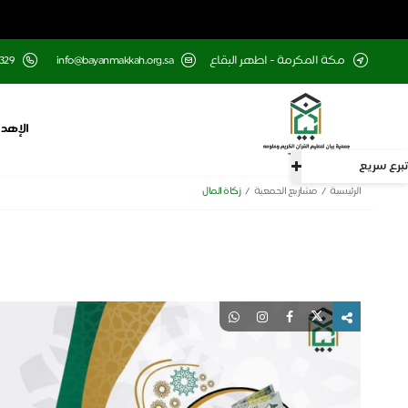
مكة المكرمة - اطهر البقاع
info@bayanmakkah.org.sa
329
الإهدا
تبرع سريع
الرئيسية
مشاريع الجمعية
زكاة المال