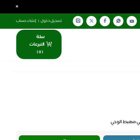
×
تسجيل دخول
|
إنشاء حساب
سلة
التبرعات
)
0
(
 في مهبط الوحي