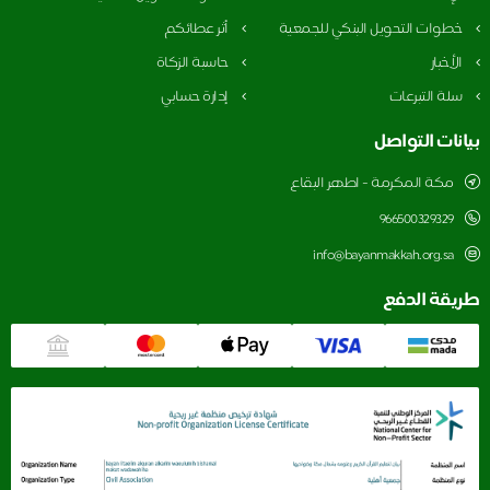
خطوات التحويل البنكي للجمعية
أثر عطائكم
الأخبار
حاسبة الزكاة
سلة التبرعات
إدارة حسابي
بيانات التواصل
مكة المكرمة - اطهر البقاع
966500329329
info@bayanmakkah.org.sa
طريقة الدفع