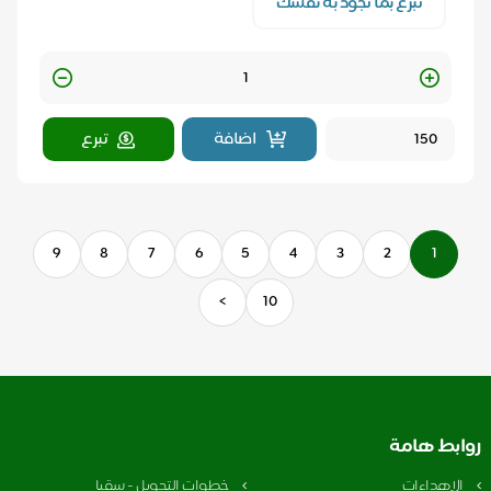
تبرع بما تجود به نفسك
Quantity
اضافة
تبرع
9
8
7
6
5
4
3
2
1
>
10
روابط هامة
الإهداءات
خطوات التحويل - سقيا