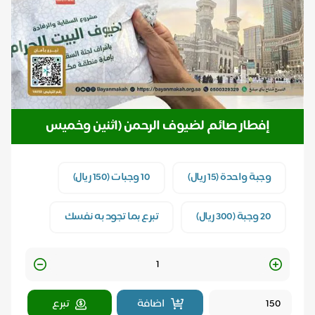
إفطار صائم لضيوف الرحمن (اثنين وخميس
والبيض)
وجبة واحدة (15 ريال)
10 وجبات (150 ريال)
20 وجبة (300 ريال)
تبرع بما تجود به نفسك
Quantity
اضافة
تبرع