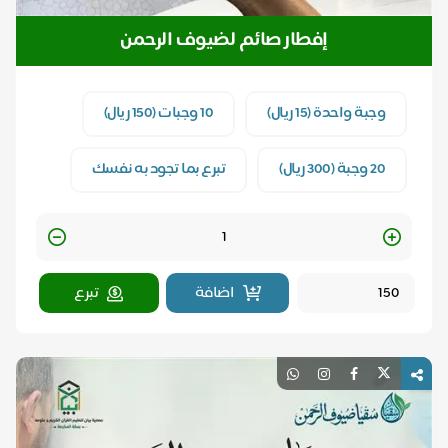
إفطار صائم لضيوف الرحمن
وجبة واحدة (15 ريال)
10 وجبات (150 ريال)
20 وجبة (300 ريال)
تبرع بما تجود به نفسك
Quantity
اضافة
تبرع