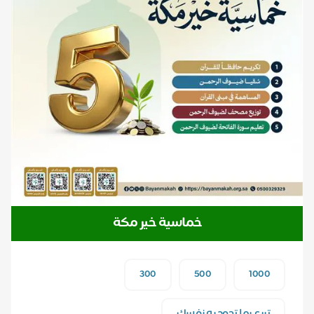
خماسية خير مكة
300
500
1000
تبرع بما تجود به نفسك